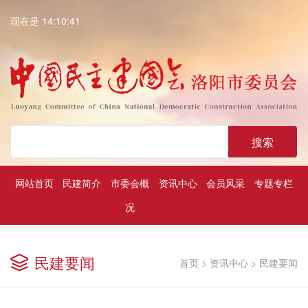
现在是 14:10:42
搜索
网站首页
民建简介
市委会概
资讯中心
会员风采
专题专栏
况
深入学习贯彻中共二十大精神
历届民建市委领导
凝心铸魂强根基团结奋进新征程
民建要闻
首页
>
资讯中心
>
民建要闻