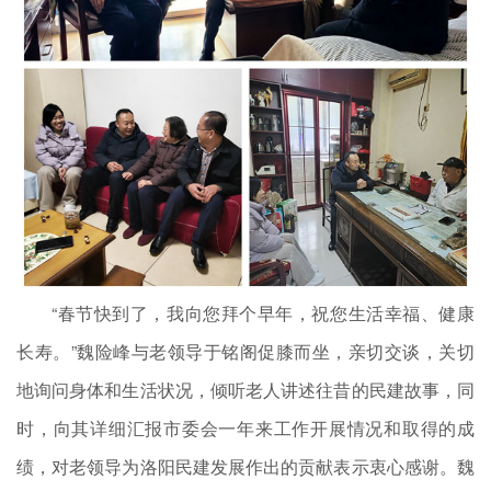
“春节快到了，我向您拜个早年，祝您生活幸福、健康
长寿。”魏险峰与老领导于铭阁促膝而坐，亲切交谈，关切
地询问身体和生活状况，倾听老人讲述往昔的民建故事，同
时，向其详细汇报市委会一年来工作开展情况和取得的成
绩，对老领导为洛阳民建发展作出的贡献表示衷心感谢。魏