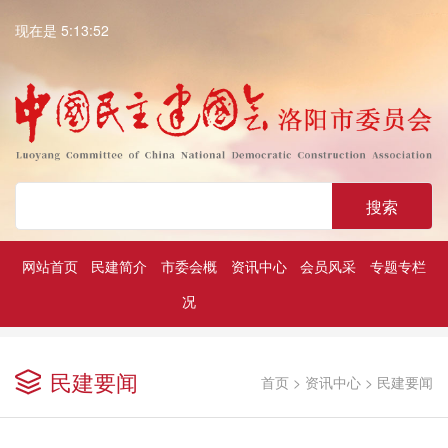
现在是 5:13:52
搜索
网站首页
民建简介
市委会概
资讯中心
会员风采
专题专栏
况
深入学习贯彻中共二十大精神
历届民建市委领导
凝心铸魂强根基团结奋进新征程
民建要闻
首页
>
资讯中心
>
民建要闻