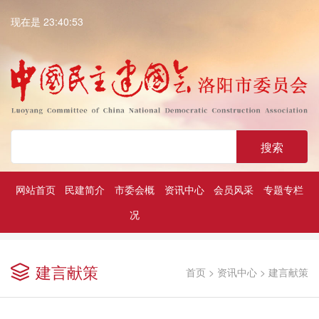
现在是 23:40:53
搜索
网站首页
民建简介
市委会概
资讯中心
会员风采
专题专栏
况
深入学习贯彻中共二十大精神
历届民建市委领导
凝心铸魂强根基团结奋进新征程
建言献策
首页
>
资讯中心
>
建言献策