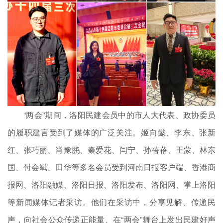
“两会”期间，洛阳民建会员中的市人大代表、政协委员
的履职建言受到了媒体的广泛关注。姬向懿、李东、张新
红、张巧丽、肖豫鹏、秦爱花、闫宁、孙蓓蓓、王蒙、林东
国、付会斌、田华等多名会员受到河南日报客户端、香港商
报网、洛阳融媒、洛阳日报、洛阳发布、洛阳网、掌上洛阳
等新闻媒体记者采访。他们在采访中，分享见解、传递民
声，向社会公众传递正能量、在“两会”舞台上发出民建好声