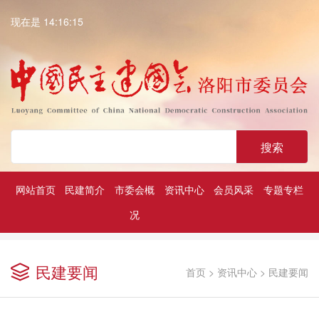
现在是 14:16:15
搜索
网站首页
民建简介
市委会概
资讯中心
会员风采
专题专栏
况
深入学习贯彻中共二十大精神
历届民建市委领导
凝心铸魂强根基团结奋进新征程
民建要闻
首页
>
资讯中心
>
民建要闻