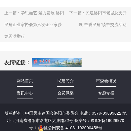
上一篇：
学思融艺 聚力发展 洛阳
下一篇：
民建洛阳市老城总支开
民建企业家协会第六次企业家沙
展“书香民建”读书交流活动
龙圆满举行
友情链接：
网站首页
民建简介
市委会概况
资讯中心
会员风采
专题专栏
版权所有：中国民主建国会洛阳市委员会 电话：0379-89899622 地
址：河南省洛阳市洛龙区太康路22号 备案号：
豫ICP备16026970
号-1
豫公网安备 41031102000458号