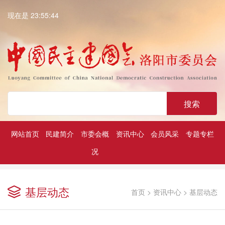
现在是 23:55:44
搜索
网站首页
民建简介
市委会概
资讯中心
会员风采
专题专栏
况
深入学习贯彻中共二十大精神
历届民建市委领导
凝心铸魂强根基团结奋进新征程
基层动态
首页
>
资讯中心
>
基层动态