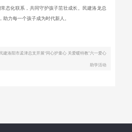
期常态化联系，共同守护孩子茁壮成长。民建洛龙总
，助力每一个孩子成为时代新人。
民建洛阳市孟津总支开展“同心护童心 关爱暖特教”六一爱心
助学活动