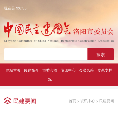
现在是 9:6:36
搜索
网站首页
民建简介
市委会概
资讯中心
会员风采
专题专栏
况
深入学习贯彻中共二十大精神
历届民建市委领导
凝心铸魂强根基团结奋进新征程
民建要闻
首页
>
资讯中心
>
民建要闻