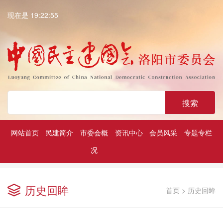
现在是 19:22:55
搜索
网站首页
民建简介
市委会概
资讯中心
会员风采
专题专栏
况
深入学习贯彻中共二十大精神
历届民建市委领导
凝心铸魂强根基团结奋进新征程
历史回眸
首页
>
历史回眸