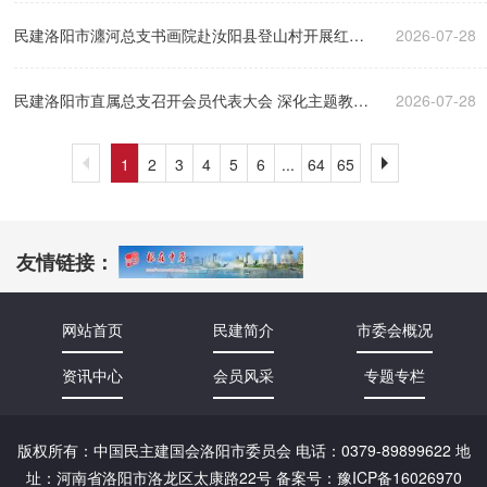
大会
民建洛阳市瀍河总支书画院赴汝阳县登山村开展红色
2026-07-28
研学活动
民建洛阳市直属总支召开会员代表大会 深化主题教育
2026-07-28
1
2
3
4
5
6
...
64
65
调研助企发展
友情链接：
网站首页
民建简介
市委会概况
资讯中心
会员风采
专题专栏
版权所有：中国民主建国会洛阳市委员会 电话：0379-89899622 地
址：河南省洛阳市洛龙区太康路22号 备案号：
豫ICP备16026970