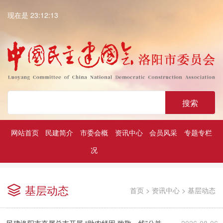
现在是 23:12:13
搜索
网站首页
民建简介
市委会概
资讯中心
会员风采
专题专栏
况
深入学习贯彻中共二十大精神
历届民建市委领导
凝心铸魂强根基团结奋进新征程
基层动态
首页
>
资讯中心
>
基层动态