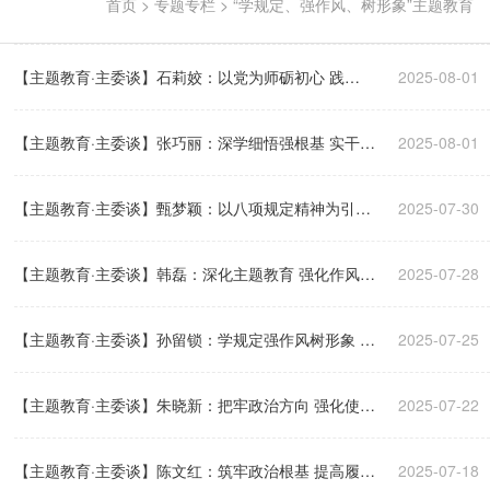
首页
>
专题专栏
>
“学规定、强作风、树形象”主题教育
【主题教育·主委谈】石莉姣：以党为师砺初心 践
2025-08-01
行“四新三好”展担当
【主题教育·主委谈】张巧丽：深学细悟强根基 实干担
2025-08-01
当显作为
【主题教育·主委谈】甄梦颖：以八项规定精神为引领
2025-07-30
锻造新时代民建优良作风
【主题教育·主委谈】韩磊：深化主题教育 强化作风建
2025-07-28
【主题教育·主委谈】孙留锁：学规定强作风树形象 守
设 奋力书写履职新篇章
2025-07-25
初心担使命展作为
【主题教育·主委谈】朱晓新：把牢政治方向 强化使命
2025-07-22
担当
【主题教育·主委谈】陈文红：筑牢政治根基 提高履职
2025-07-18