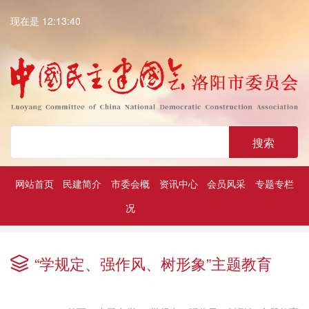
现在是 12:13:41
搜索
网站首页
民建简介
市委会概
资讯中心
会员风采
专题专栏
况
深入学习贯彻中共二十大精神
历届民建市委领导
凝心铸魂强根基团结奋进新征程
“学规定、强作风、树形象”主题教育