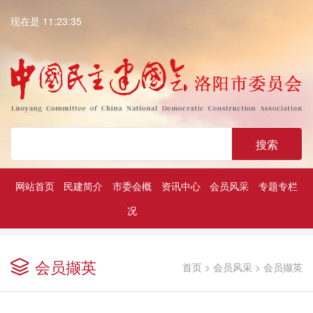
现在是 11:23:35
搜索
网站首页
民建简介
市委会概
资讯中心
会员风采
专题专栏
况
深入学习贯彻中共二十大精神
历届民建市委领导
凝心铸魂强根基团结奋进新征程
会员撷英
首页
>
会员风采
>
会员撷英