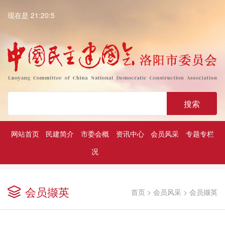
现在是 21:20:6
搜索
网站首页
民建简介
市委会概
资讯中心
会员风采
专题专栏
况
深入学习贯彻中共二十大精神
历届民建市委领导
凝心铸魂强根基团结奋进新征程
会员撷英
首页
>
会员风采
>
会员撷英