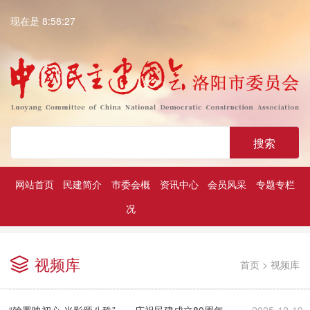
现在是 8:58:27
搜索
网站首页
民建简介
市委会概
资讯中心
会员风采
专题专栏
况
深入学习贯彻中共二十大精神
历届民建市委领导
凝心铸魂强根基团结奋进新征程
视频库
首页
>
视频库