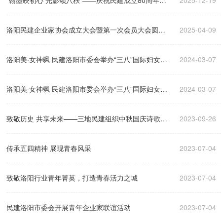
“翰墨映初心 光影颂八秩”——庆祝民建成立80周年书
2025-12-19
画摄影展暨洛阳民建书画院成立仪式隆重举行
洛阳民建企业家协会成立大会暨第一次会员大会圆满
2025-04-09
召开
洛阳美·女神飒 民建洛阳市委会举办“三八”国际妇女节
2024-03-07
线上主题活动（下）
洛阳美·女神飒 民建洛阳市委会举办“三八”国际妇女节
2024-03-07
线上主题活动（上）
致敬历史 共享未来——三地民建组织中秋国庆诗歌联
2023-09-26
谊会在洛举办
传承五四精神 展现青春风采
2023-07-04
致敬洛阳行业青年菁英，打造青春活力之城
2023-07-04
民建洛阳市委会开展青年企业家联谊活动
2023-07-04